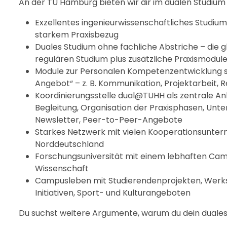
An der TU Hamburg bieten wir dir im dualen Studium s
Exzellentes ingenieurwissenschaftliches Studium 
starkem Praxisbezug
Duales Studium ohne fachliche Abstriche – die g
regulären Studium plus zusätzliche Praxismodul
Module zur Personalen Kompetenzentwicklung s
Angebot“ – z. B. Kommunikation, Projektarbeit, 
Koordinierungsstelle dual@TUHH als zentrale Anl
Begleitung, Organisation der Praxisphasen, Unt
Newsletter, Peer-to-Peer-Angebote
Starkes Netzwerk mit vielen Kooperationsunte
Norddeutschland
Forschungsuniversität mit einem lebhaften Camp
Wissenschaft
Campusleben mit Studierendenprojekten, Werks
Initiativen, Sport- und Kulturangeboten
Du suchst weitere Argumente, warum du dein duales 