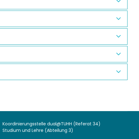
Koordinierungsstelle dual@TUHH (Referat 34)
Studium und Lehre (Abteilung 3)