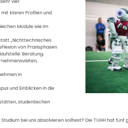
ehr viel:
mit klaren Profilen und
leichen Module wie im
e
tatt „Nichttechnisches
Reflexion von Praxisphasen
aufstelle: Beratung,
ernehmensvisiten,
rnehmen in
us und Einblicken in die
tätten, studentischen
Studium bei uns absolvieren solltest? Die TUHH hat fün